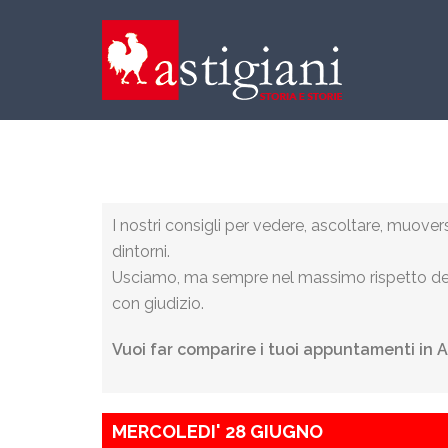
I nostri consigli per vedere, ascoltare, muover
dintorni.
Usciamo, ma sempre nel massimo rispetto del
con giudizio.
Vuoi far comparire i tuoi appuntamenti in 
MERCOLEDI' 28 GIUGNO