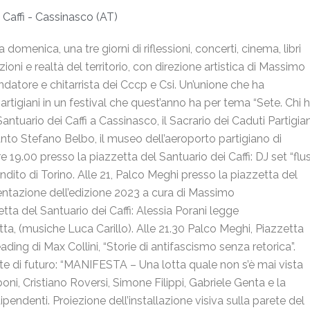
 Caffi - Cassinasco (AT)
 domenica, una tre giorni di riflessioni, concerti, cinema, libri
oni e realtà del territorio, con direzione artistica di Massimo
ndatore e chitarrista dei Cccp e Csi. Un’unione che ha
igiani in un festival che quest’anno ha per tema “Sete. Chi 
Santuario dei Caffi a Cassinasco, il Sacrario dei Caduti Partigian
 Santo Stefano Belbo, il museo dell’aeroporto partigiano di
 19.00 presso la piazzetta del Santuario dei Caffi: DJ set “flus
ito di Torino. Alle 21, Palco Meghi presso la piazzetta del
esentazione dell’edizione 2023 a cura di Massimo
a del Santuario dei Caffi: Alessia Porani legge
otta, (musiche Luca Carillo). Alle 21.30 Palco Meghi, Piazzetta
reading di Max Collini, “Storie di antifascismo senza retorica”.
Sete di futuro: “MANIFESTA – Una lotta quale non s’è mai vista
, Cristiano Roversi, Simone Filippi, Gabriele Genta e la
pendenti. Proiezione dell’installazione visiva sulla parete del