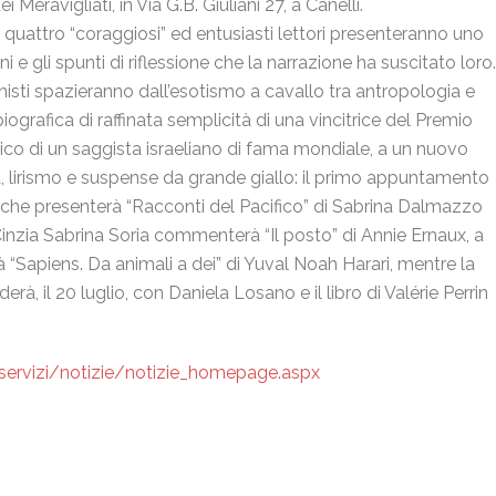
ravigliati, in Via G.B. Giuliani 27, a Canelli.
, quattro “coraggiosi” ed entusiasti lettori presenteranno uno
i e gli spunti di riflessione che la narrazione ha suscitato loro.
gonisti spazieranno dall’esotismo a cavallo tra antropologia e
iografica di raffinata semplicità di una vincitrice del Premio
gico di un saggista israeliano di fama mondiale, a un nuovo
ia, lirismo e suspense da grande giallo: il primo appuntamento
che presenterà “Racconti del Pacifico” di Sabrina Dalmazzo
o Cinzia Sabrina Soria commenterà “Il posto” di Annie Ernaux, a
à “Sapiens. Da animali a dei” di Yuval Noah Harari, mentre la
derà, il 20 luglio, con Daniela Losano e il libro di Valérie Perrin
/servizi/notizie/notizie_homepage.aspx