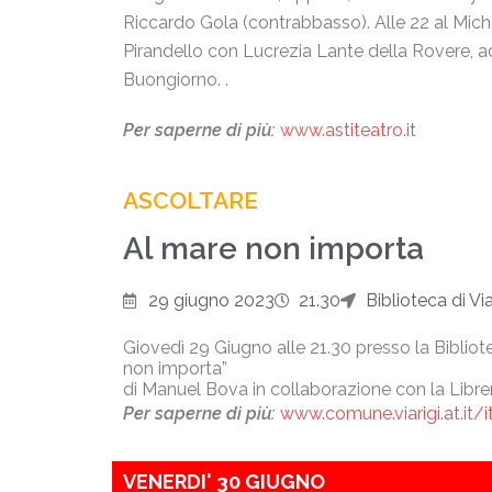
Riccardo Gola (contrabbasso). Alle 22 al Mich
Pirandello
con Lucrezia Lante della Rovere,
a
Buongiorno.
.
Per saperne di più:
www.astiteatro.it
ASCOLTARE
Al mare non importa
29 giugno 2023
21.30
Biblioteca di Via
Giovedì 29 Giugno alle 21.30 presso la Bibliot
non importa”
di Manuel Bova in collaborazione con la Librer
Per saperne di più:
www.comune.viarigi.at.it/i
VENERDI' 30 GIUGNO