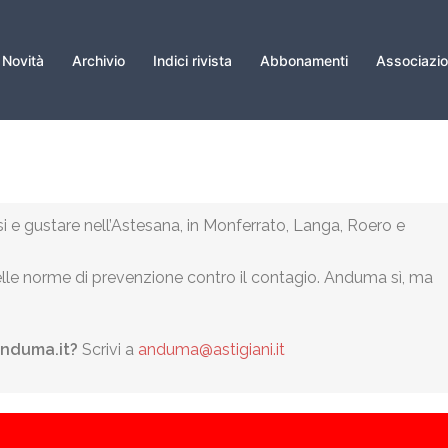
Novità
Archivio
Indici rivista
Abbonamenti
Associazi
si e gustare nell’Astesana, in Monferrato, Langa, Roero e
le norme di prevenzione contro il contagio. Anduma sì, ma
Anduma.it?
Scrivi a
anduma@astigiani.it