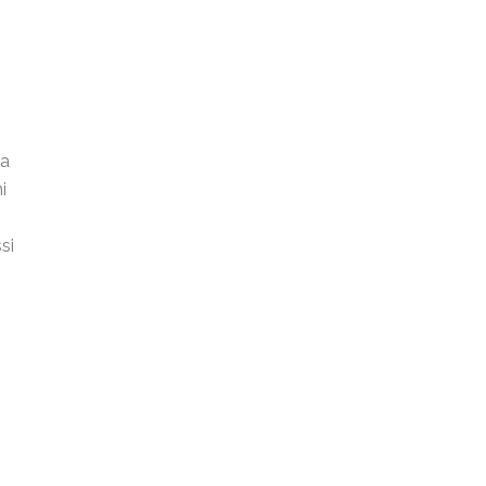
ha
i
si