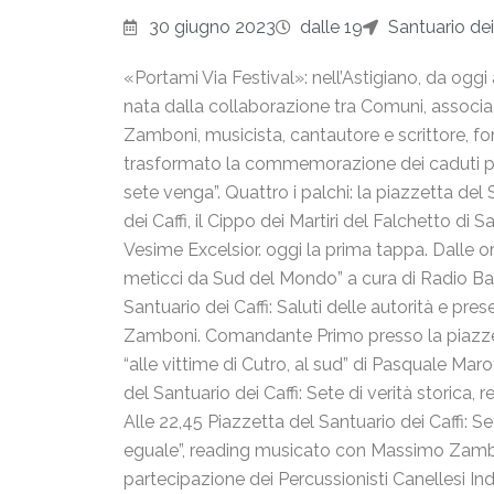
30 giugno 2023
dalle 19
Santuario dei
«Portami Via Festival»: nell’Astigiano, da oggi a
nata dalla collaborazione tra Comuni, associazi
Zamboni, musicista, cantautore e scrittore, fo
trasformato la commemorazione dei caduti part
sete venga”. Quattro i palchi: la piazzetta del 
dei Caffi, il Cippo dei Martiri del Falchetto di
Vesime Excelsior. oggi la prima tappa. Dalle ore
meticci da Sud del Mondo” a cura di Radio Band
Santuario dei Caffi: Saluti delle autorità e pr
Zamboni. Comandante Primo presso la piazzett
“alle vittime di Cutro, al sud” di Pasquale Mar
del Santuario dei Caffi: Sete di verità storica, 
Alle 22,45 Piazzetta del Santuario dei Caffi: 
eguale”, reading musicato con Massimo Zamboni
partecipazione dei Percussionisti Canellesi Indi