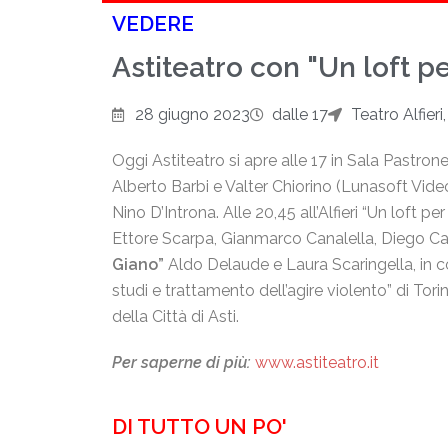
VEDERE
Astiteatro con "Un loft pe
28 giugno 2023
dalle 17
Teatro Alfieri
Oggi Astiteatro si apre alle 17 in Sala Pastro
Alberto Barbi e Valter Chiorino (Lunasoft Video 
Nino D’Introna. Alle 20,45 all’Alfieri “Un loft pe
Ettore Scarpa, Gianmarco Canalella, Diego Casa
Giano”
Aldo Delaude e Laura Scaringella, i
n c
studi e trattamento dell’agire violento” di T
della Città di Asti.
Per saperne di più:
www.astiteatro.it
DI TUTTO UN PO'