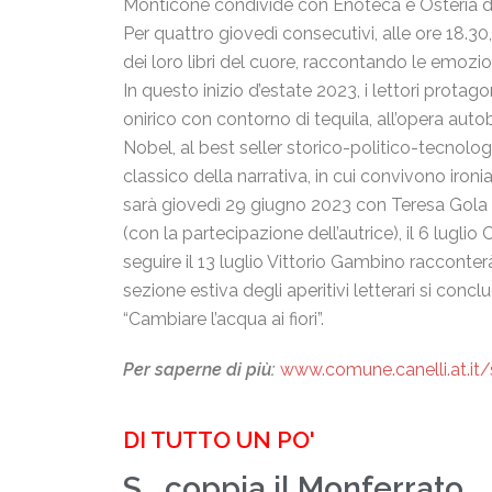
Monticone condivide con Enoteca e Osteria dei Me
Per quattro giovedì consecutivi, alle ore 18.30
dei loro libri del cuore, raccontando le emozion
In questo inizio d’estate 2023, i lettori prota
onirico con contorno di tequila, all’opera autob
Nobel, al best seller storico-politico-tecnolo
classico della narrativa, in cui convivono iron
sarà giovedì 29 giugno 2023 con Teresa Gola 
(con la partecipazione dell’autrice), il 6 lugli
seguire il 13 luglio Vittorio Gambino racconter
sezione estiva degli aperitivi letterari si conclu
“Cambiare l’acqua ai fiori”.
Per saperne di più:
www.comune.canelli.at.it
DI TUTTO UN PO'
S...coppia il Monferrato