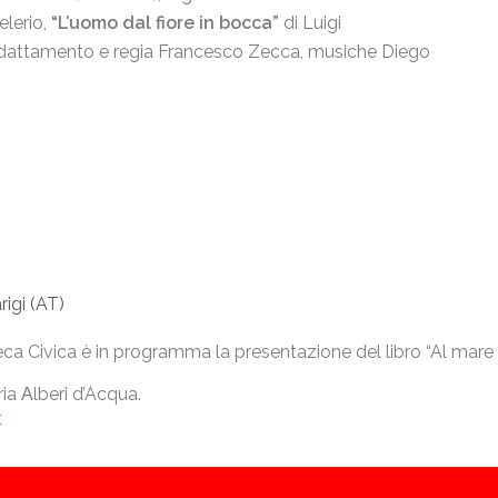
elerio,
“L’uomo dal fiore in bocca”
di Luigi
dattamento e regia Francesco Zecca,
musiche Diego
rigi (AT)
eca Civica è in programma la presentazione del libro “Al mare
ia Αlberi d’Acqua.
t