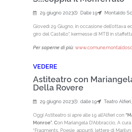
29 giugno 2023
Dalle 19
Montaldo Sc
Giovedì 29 Giugno, in occasione dell’ottava ed
giro del Castello”, kermesse di MTB in staffett
Per saperne di più:
www.comune.montaldoscar
VEDERE
Astiteatro con Mariangel
Della Rovere
29 giugno 2023
dalle 19
Teatro Alfieri
Oggi Astiteatro si apre alle 19 all’Alfieri con
“M
Monroe”. C
on Mariangela D’Abbraccio, A cura
“Fragments. Poesie, appunti, lettere di Marilyn 