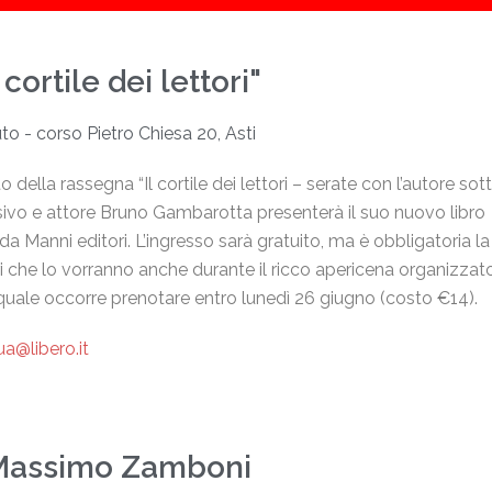
ortile dei lettori"
o - corso Pietro Chiesa 20, Asti
ella rassegna “Il cortile dei lettori – serate con l’autore sot
evisivo e attore Bruno Gambarotta presenterà il suo nuovo libro
 Manni editori. L’ingresso sarà gratuito, ma è obbligatoria la
tori che lo vorranno anche durante il ricco apericena organizzat
il quale occorre prenotare entro lunedì 26 giugno (costo €14).
a@libero.it
n Massimo Zamboni